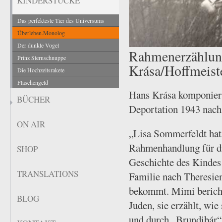
KINDERSTÜCKE
Das perfekteste Tier des Universums
Überleben.Monolog
Der dunkle Vogel
Rahmenerzählung
Prinz Sternschnuppe
Krása/Hoffmeist
Die Hochzeitsrakete
Flaschengeld
Hans Krása komponiert
BÜCHER
Deportation 1943 nach 
ON AIR
„Lisa Sommerfeldt hat
Rahmenhandlung für die
SHOP
Geschichte des Kindes
TRANSLATIONS
Familie nach Theresien
bekommt. Mimi bericht
BLOG
Juden, sie erzählt, wi
und durch „Brundibár“ 