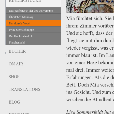
KINDERSTÜCKE
Das perfekteste Tier des Universums
Mia fürchtet sich. Sie 
Überleben.Monolog
Der dunkle Vogel
ihrem Zimmer vorüberge
Prinz Sternschnuppe
Und sie hofft, dass de
Die Hochzeitsrakete
fliegt sie mit ihm durc
Flaschengeld
wieder vergisst, was e
BÜCHER
immer blau ist. Im Lan
von einer Hexe bekomm
ON AIR
mal drei. Immer weiter
SHOP
Erfahrungen. Als die du
Bett. Doch Mia verschl
TRANSLATIONS
ins Gesicht. Und zum 
wischen die Blindheit 
BLOG
Lisa Sommerfeldt hat e