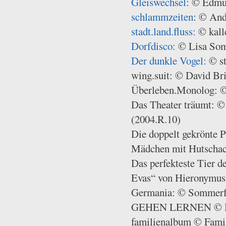
Gleiswechsel
: © Edmu
schlammzeiten
: © And
stadt.land.fluss:
© kalle
Dorfdisco:
© Lisa Som
Der dunkle Vogel:
© st
wing.suit: © David Br
Überleben.Monolog: 
Das Theater träumt: © 
(2004.R.10)
Die doppelt gekrönte P
Mädchen mit Hutschac
Das perfekteste Tier d
Evas“ von Hieronymus
Germania: © Sommerf
GEHEN LERNEN © H
familienalbum © Fami